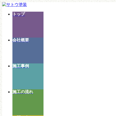
コ
ナ
ン
ビ
トップ
テ
ゲ
ン
ー
ツ
シ
へ
ョ
ス
ン
会社概要
キ
に
ッ
移
プ
動
施工事例
施工の流れ