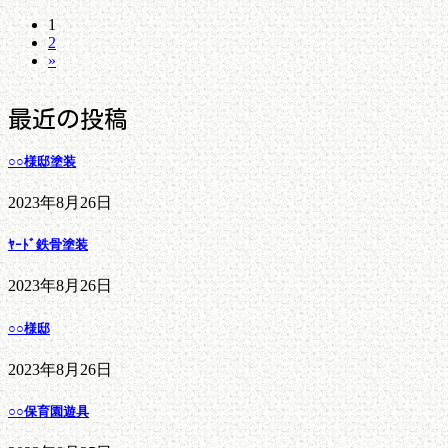
投
固
1
固
2
定
稿
»
定
ペ
の
ペ
ー
ペ
ー
ジ
最近の投稿
ー
ジ
ジ
○○様邸塗装
送
り
2023年8月26日
ﾔｰﾄﾞ鉄骨塗装
2023年8月26日
○○様邸
2023年8月26日
○○保育園遊具